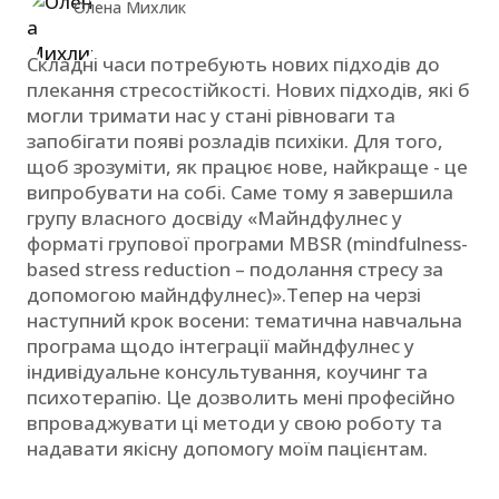
Олена Михлик
Складні часи потребують нових підходів до
плекання стресостійкості. Нових підходів, які б
могли тримати нас у стані рівноваги та
запобігати появі розладів психіки. Для того,
щоб зрозуміти, як працює нове, найкраще - це
випробувати на собі. Саме тому я завершила
групу власного досвіду «Майндфулнес у
форматі групової програми MBSR (mindfulness-
based stress reduction – подолання стресу за
допомогою майндфулнес)».Тепер на черзі
наступний крок восени: тематична навчальна
програма щодо інтеграції майндфулнес у
індивідуальне консультування, коучинг та
психотерапію. Це дозволить мені професійно
впроваджувати ці методи у свою роботу та
надавати якісну допомогу моїм пацієнтам.